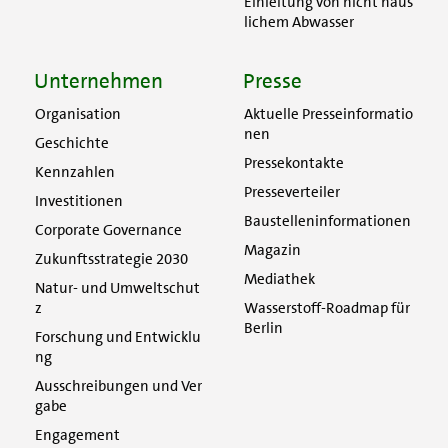
Einleitung von nicht häus
lichem Abwasser
Unternehmen
Presse
Organisation
Aktuelle Presseinformatio
nen
Geschichte
Pressekontakte
Kennzahlen
Presseverteiler
Investitionen
Baustelleninformationen
Corporate Governance
Magazin
Zukunftsstrategie 2030
Mediathek
Natur- und Umweltschut
z
Wasserstoff-Roadmap für
Berlin
Forschung und Entwicklu
ng
Ausschreibungen und Ver
gabe
Engagement