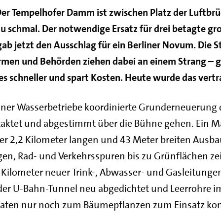
 Der Tempelhofer Damm ist zwischen Platz der Luftbr
zu schmal. Der notwendige Ersatz für drei betagte gr
b jetzt den Ausschlag für ein Berliner Novum. Die 
Firmen und Behörden ziehen dabei an einem Strang – 
es schneller und spart Kosten. Heute wurde das vertrag
rliner Wasserbetriebe koordinierte Grunderneueru
getaktet und abgestimmt über die Bühne gehen. Ei
der 2,2 Kilometer langen und 43 Meter breiten Ausb
en, Rad- und Verkehrsspuren bis zu Grünflächen z
 Kilometer neuer Trink-, Abwasser- und Gasleitungen
der U-Bahn-Tunnel neu abgedichtet und Leerrohre im
paten nur noch zum Bäumepflanzen zum Einsatz k