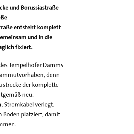
ücke und Borussiastraße
oße
Straße entsteht komplett
gemeinsam und in die
lich fixiert.
ng des Tempelhofer Damms
n Mammutvorhaben, denn
austrecke der komplette
eitgemäß neu.
, Stromkabel verlegt.
 Boden platziert, damit
ommen.