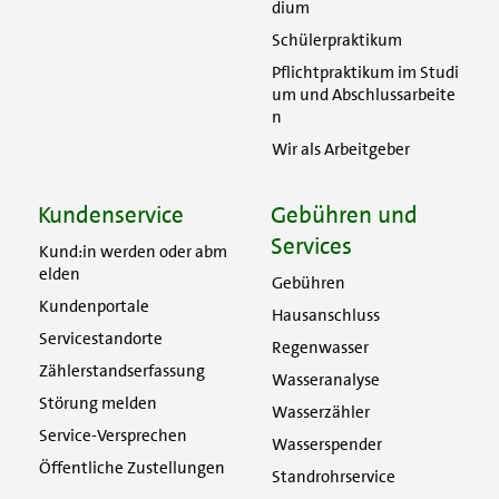
dium
Schülerpraktikum
Pflichtpraktikum im Studi
um und Abschlussarbeite
n
Wir als Arbeitgeber
Kundenservice
Gebühren und
Services
Kund:in werden oder abm
elden
Gebühren
Kundenportale
Hausanschluss
Servicestandorte
Regenwasser
Zählerstandserfassung
Wasseranalyse
Störung melden
Wasserzähler
Service-Versprechen
Wasserspender
Öffentliche Zustellungen
Standrohrservice