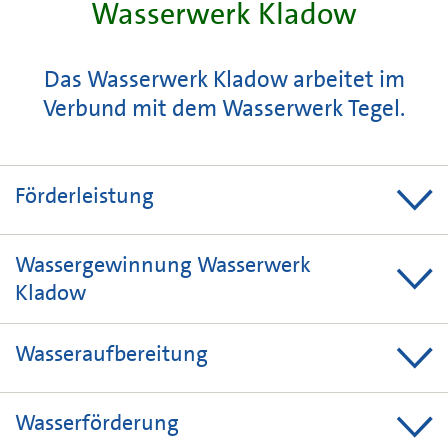
Wasserwerk Kladow
Das Wasserwerk Kladow arbeitet im
Verbund mit dem Wasserwerk Tegel.
Förderleistung
3
max. 30.000 m
/Tag
Wassergewinnung Wasserwerk
Kladow
16 Vertikalbrunnen, 34 bis 93 m tief, mit
Wasseraufbereitung
Unterwassermotorpumpen. Leistungen der Pumpen
3
zwischen 50 und 200 m
pro Stunde.
Zwei rechteckige Belüftungskammern mit 200 Düsen
Wasserförderung
zur Belüftung des Rohwassers, eine Filterhalle mit sechs