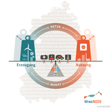
© WindNODE