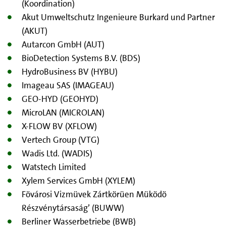
(Koordination)
Akut Umweltschutz Ingenieure Burkard und Partner
(AKUT)
Autarcon GmbH (AUT)
BioDetection Systems B.V. (BDS)
HydroBusiness BV (HYBU)
Imageau SAS (IMAGEAU)
GEO-HYD (GEOHYD)
MicroLAN (MICROLAN)
X-FLOW BV (XFLOW)
Vertech Group (VTG)
Wadis Ltd. (WADIS)
Watstech Limited
Xylem Services GmbH (XYLEM)
Fövárosi Vizmüvek Zártkörüen Müködö
Részvénytársaság’ (BUWW)
Berliner Wasserbetriebe (BWB)