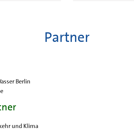
Partner
sser Berlin
be
tner
kehr und Klima