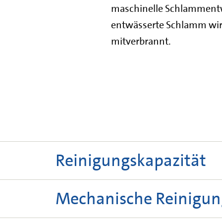
maschinelle Schlammentw
entwässerte Schlamm wird
mitverbrannt.
Technische Angaben
Reinigungskapazität
3
52.000 m
/Tag bei Trockenwetter.
Mechanische Reinigun