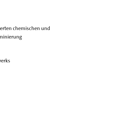
ierten chemischen und
iminierung
werks