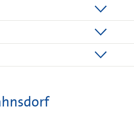
eun Becken mit
ur Vorklärung und
 zur Nachklärung mit
erung des
zkraftwerk für
sseln für Faul- und
Warmwasserversorgung
ahnsdorf