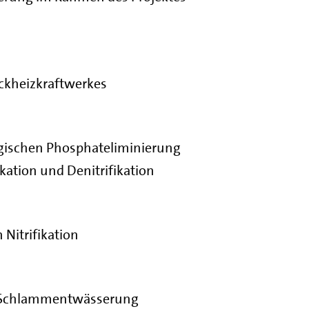
ckheizkraftwerkes
ogischen Phosphateliminierung
kation und Denitrifikation
 Nitrifikation
n Schlammentwässerung