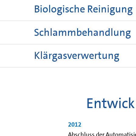
Drei automatisch beräumte Feinrechen
Biologische Reinigung
einem Gesamtnutzvolumen von 7.50
als Zwischenspeicherbecken bei Rege
Drei Denitrifikationsbecken mit eine
Schlammbehandlung
Gewebedruckbelüftung und einem Ge
einem Gesamtnutzvolumen von 17.6
Acht Faulkammern mit einem Gesamti
Klärgasverwertung
Klärschlamms.
3
Zwei Gasbehälter mit je 3.000 m
und 
Faulgas zur Stromerzeugung und Wärm
Erdgas. Das Klärgas wird für die Sc
Entwick
Entwicklung
im Klärwerk genutzt.
2012
Abschluss der Automatisi