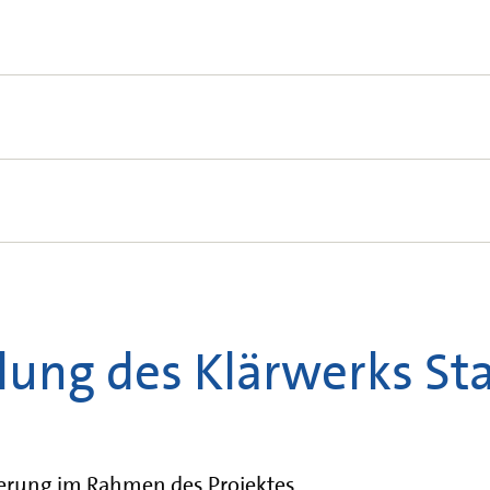
, zwei belüftete Sandfänge mit je zwei Kammern. N
3
3
0 m
und zwei Rundbecken mit 6.800 m
wahlweise z
nwette
3
m Volumen von 29.000 m
, 20 Belebungsbecken mit
3
samtnutzvolumen von 37.200 m
, vier Rundbecken
3
00 m
.
3
nhalt von14.400 m
. Zwei Zentrifugen zur Entwäss
3
5.000 m
Inhalt, ein Gasheizhaus mit einem Blockhei
everwertung und zwei kombinierten Warmwasserke
hlammerwärmung, die Gebäudeheizung und für die 
lung des Klärwerks St
erung im Rahmen des Projektes